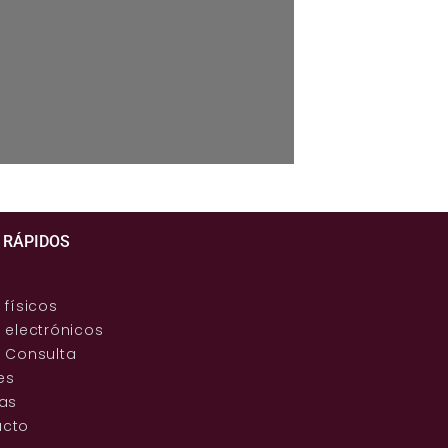
 RÁPIDOS
 físicos
s electrónicos
s Consulta
es
ias
acto