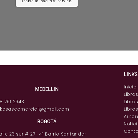
Unable to load PDF service..
LINKS
Inicio
MEDELLIN
Libros
18 291 2943
Libro
ikesascomercial@gmail.com
Libro
Autor
BOGOTÁ
Notic
Cont
alle 23 sur # 27- 41 Barrio Santander