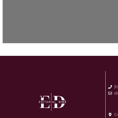
3
d
C