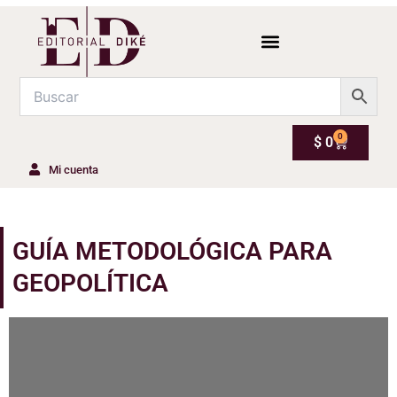
Ir
al
contenido
0
Carrito
$
0
Mi cuenta
GUÍA METODOLÓGICA PARA
GEOPOLÍTICA