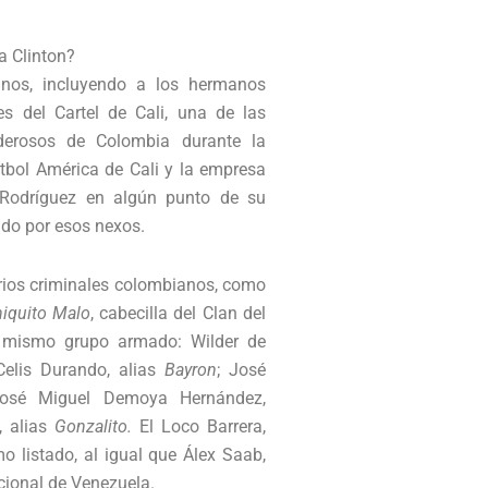
a Clinton?
anos, incluyendo a los hermanos
es del Cartel de Cali, una de las
derosos de Colombia durante la
utbol América de Cali y la empresa
 Rodríguez en algún punto de su
tado por esos nexos.
varios criminales colombianos, como
iquito Malo
, cabecilla del Clan del
l mismo grupo armado: Wilder de
Celis Durando, alias
Bayron
; José
José Miguel Demoya Hernández,
 alias
Gonzalito.
El Loco Barrera,
mo listado, al igual que Álex Saab,
cional de Venezuela.