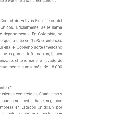
 se envenene a los americanos”.
 Control de Activos Extranjeros del
nidos. Oficialmente, se le llama
se departamento. En Colombia, se
orque la creó en 1995 el entonces
 En ella, el Gobierno norteamericano
que, según su información, tienen
anizado, el terrorismo, el lavado de
, actualmente suma más de 18.000
linton?
rcusiones comerciales, financieras y
cionados no pueden hacer negocios
empresa en Estados Unidos, y por
nes a quienes hagan negocios con