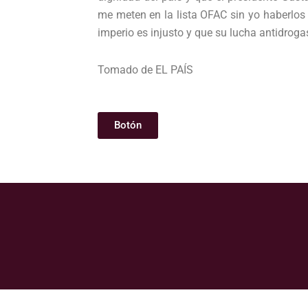
me meten en la lista OFAC sin yo haberlos
imperio es injusto y que su lucha antidrog
Tomado de EL PAÍS
Botón