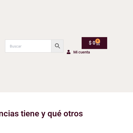
0
Carrito
$
0
Mi cuenta
encias tiene y qué otros